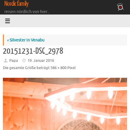
Nordicfamily
Zum
Inhalt
reisen nördlich von hier...
springen
«
Silvester in Venabu
20151231-DSC_2978
Papa
19. Januar 2016
Die gesamte Größe beträgt
586 × 800
Pixel