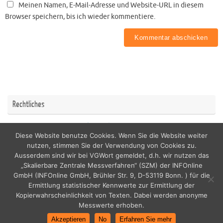
Meinen Namen, E-Mail-Adresse und Website-URL in diesem
Browser speichern, bis ich wieder kommentiere.
Rechtliches
Impressum
Datenschutzerklärung
Diese Website benutze Cookies. Wenn Sie die Website weiter
nutzen, stimmen Sie der Verwendung von Cookies zu.
Ausserdem sind wir bei VGWort gemeldet, d.h. wir nutzen das
„Skalierbare Zentrale Messverfahren“ (SZM) der INFOnline
GmbH (INFOnline GmbH, Brühler Str. 9, D-53119 Bonn. ) für die
copyright by nordicfamily
Ermittlung statistischer Kennwerte zur Ermittlung der
Kopierwahrscheinlichkeit von Texten. Dabei werden anonyme
Messwerte erhoben.
Akzeptieren
No
Erfahren Sie mehr