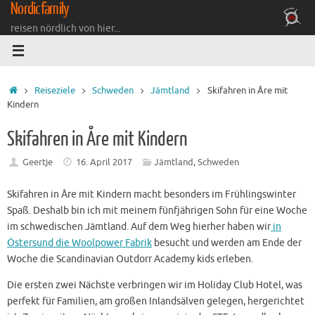
Nordicfamily
Zum
Inhalt
reisen nördlich von hier...
springen
Startseite
Reiseziele
Schweden
Jämtland
Skifahren in Åre mit
Kindern
Skifahren in Åre mit Kindern
Geertje
16. April 2017
Jämtland
,
Schweden
Skifahren in Åre mit Kindern macht besonders im Frühlingswinter
Spaß. Deshalb bin ich mit meinem fünfjährigen Sohn für eine Woche
im schwedischen Jämtland. Auf dem Weg hierher haben wir
in
Östersund die Woolpower Fabrik
besucht und werden am Ende der
Woche die Scandinavian Outdorr Academy kids erleben.
Die ersten zwei Nächste verbringen wir im Holiday Club Hotel, was
perfekt für Familien, am großen Inlandsälven gelegen, hergerichtet