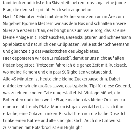
familienfreundlichste. Im Skiverleih betreut uns sogar eine junge
Frau, die deutsch spricht. Auch sehr angenehm.
Nach 10 Minuten Fahrt mit dem Skibus vom Zentrum in Åre zum
Skigebiet Björnen klettern wir aus dem Bus und schnallen unsere
Skier am ersten Lift an, der bringt uns zum Valle Torg, das ist eine
kleine Anlage mit Holzhäuschen, Bärenskulpturen und Schneemann
Spielplatz und natürlich den Grillplätzen. Valle ist der Schneemann
und gleichzeitig das Maskottchen des Skigebietes.
Hier deponieren wir den „Freßsack“, damit er uns nicht auf allen
Pisten begleitet. Trotzdem fahre ich die ganze Zeit mit Rucksack,
wo meine Kamera und ein paar Süßigkeiten verstaut sind.
Alle 45 Minuten ist heute eine kleine Zuckerpause drin. Dabei
entdecken wir ein großes Lavvu, das typische Tipi für diese Gegend,
was zu einem coolen Cafe umgestaltet ist. Vintage Möbel, ein
Bollerofen und eine zweite Etage machen das kleine Örtchen zu
einem echt trendy Platz. Morten ist ganz verdattert, als ich ihm
erlaube, eine Cola zu trinken. Er schafft eh nur die halbe Dose. Ich
trinke einen Kaffee und alle sind glücklich. Auch die Grillwurst
zusammen mit Polarbröd ist ein Highlight.