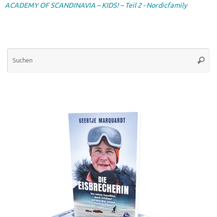
ACADEMY OF SCANDINAVIA – KIDS! – Teil 2 - Nordicfamily
Su
Suche
na