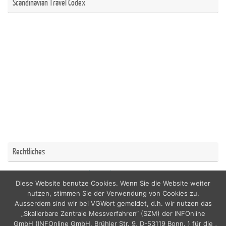
Scandinavian Travel Codex
Rechtliches
Impressum
Datenschutzerklärung
Diese Website benutze Cookies. Wenn Sie die Website weiter
nutzen, stimmen Sie der Verwendung von Cookies zu.
Ausserdem sind wir bei VGWort gemeldet, d.h. wir nutzen das
„Skalierbare Zentrale Messverfahren“ (SZM) der INFOnline
GmbH (INFOnline GmbH, Brühler Str. 9, D-53119 Bonn. ) für die