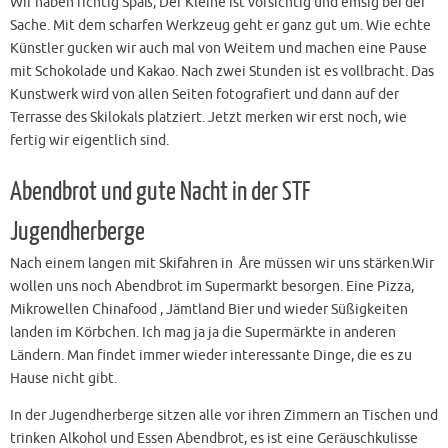
Wir haben richtig Spaß, Der Kleine ist vorsichtig und emsig bei der
Sache. Mit dem scharfen Werkzeug geht er ganz gut um. Wie echte
Künstler gucken wir auch mal von Weitem und machen eine Pause
mit Schokolade und Kakao. Nach zwei Stunden ist es vollbracht. Das
Kunstwerk wird von allen Seiten fotografiert und dann auf der
Terrasse des Skilokals platziert. Jetzt merken wir erst noch, wie
fertig wir eigentlich sind.
Abendbrot und gute Nacht in der STF
Jugendherberge
Nach einem langen mit Skifahren in Åre müssen wir uns stärken.Wir
wollen uns noch Abendbrot im Supermarkt besorgen. Eine Pizza,
Mikrowellen Chinafood , Jämtland Bier und wieder Süßigkeiten
landen im Körbchen. Ich mag ja ja die Supermärkte in anderen
Ländern. Man findet immer wieder interessante Dinge, die es zu
Hause nicht gibt.
In der Jugendherberge sitzen alle vor ihren Zimmern an Tischen und
trinken Alkohol und Essen Abendbrot, es ist eine Geräuschkulisse