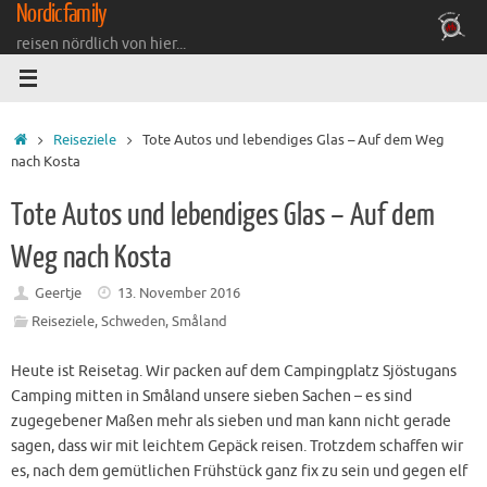
Nordicfamily
Zum
Inhalt
reisen nördlich von hier...
springen
Startseite
Reiseziele
Tote Autos und lebendiges Glas – Auf dem Weg
nach Kosta
Tote Autos und lebendiges Glas – Auf dem
Weg nach Kosta
Geertje
13. November 2016
Reiseziele
,
Schweden
,
Småland
Heute ist Reisetag. Wir packen auf dem Campingplatz Sjöstugans
Camping mitten in Småland unsere sieben Sachen – es sind
zugegebener Maßen mehr als sieben und man kann nicht gerade
sagen, dass wir mit leichtem Gepäck reisen. Trotzdem schaffen wir
es, nach dem gemütlichen Frühstück ganz fix zu sein und gegen elf