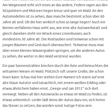
Am Wegesrand reiht sich eines an das andere, Federn ragen aus den
Sitzpolstern und Motoren liegen kreuz und quer im Wald. An den
Automodellen ist zu sehen, dass manche bestimmt schon über 60
Jahre alt sind. Ob die hier wirklich schon so lange liegen? Auch ein
kleines verfallenes Haus sieht aus, wie eine alte Autowerkstatt und
gleich daneben steht ein Wrack eines Linienbusses, auch
mindestens 30 Jahre alt. Die Rostlauben sind teilweise schon mit
jungen Bäumen und Gesträuch überwuchert. Teilweise muss man
über einen kleinen Wassergraben springen, um die anderen Autos
zu sehen, die weiter in den Wald verstreut wurden.
Ein paar Sonnenstrahlen brechen durch die Äste und beleuchten die
seltsamen Wesen im Wald. Plötzlich ruft unsere Große, die schon
lesen kann: Schau mal hier stehen Eure Namen! Ich starre auf eine
alte blaue Autotür und tatsächlich, mit einem weißen Edding oder
etwas ähnlichem haben einst „Geesje und Jan 2012“ sich dort
verewigt. Neben all den Autowracks so etwas im Wald zu finden, ist
etwas unheimlich. Leider lädt keins der Autos dazu ein, sich hinter
das Steuer zu setzen, das würden sonst lustige Fotos sein.