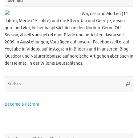
Über uns
Wir, das sind Morten (11
Jahre), Merle (15 Jahre) und die Eltern Jan und Geertje, reisen
gern und viel, bisher hauptsächlich in den Norden. Gerne Off
Season, abseits ausgetretener Pfade und berichten davon seit
2009 in Ausstellungen, Vorträgen auf unserer Facebookseite, auf
Youtube in Videos, auf Instagram in Bildern und in unserem Blog.
Outdoor und Naturerlebnisse auf nordische Art gehen aber auch in
der Heimat, in der Wildnis Deutschlands.
Su
Suche
na
Become a Patron!