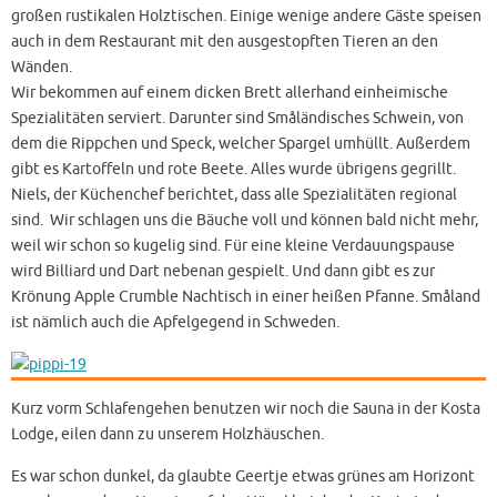
großen rustikalen Holztischen. Einige wenige andere Gäste speisen
auch in dem Restaurant mit den ausgestopften Tieren an den
Wänden.
Wir bekommen auf einem dicken Brett allerhand einheimische
Spezialitäten serviert. Darunter sind Småländisches Schwein, von
dem die Rippchen und Speck, welcher Spargel umhüllt. Außerdem
gibt es Kartoffeln und rote Beete. Alles wurde übrigens gegrillt.
Niels, der Küchenchef berichtet, dass alle Spezialitäten regional
sind. Wir schlagen uns die Bäuche voll und können bald nicht mehr,
weil wir schon so kugelig sind. Für eine kleine Verdauungspause
wird Billiard und Dart nebenan gespielt. Und dann gibt es zur
Krönung Apple Crumble Nachtisch in einer heißen Pfanne. Småland
ist nämlich auch die Apfelgegend in Schweden.
Kurz vorm Schlafengehen benutzen wir noch die Sauna in der Kosta
Lodge, eilen dann zu unserem Holzhäuschen.
Es war schon dunkel, da glaubte Geertje etwas grünes am Horizont