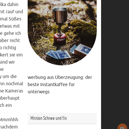
lka dahin
it rauf und
stmal Süßes
 etwas mit
le gehe ich
aber nicht
o richtig
kert sie ein
sind wir
ne
y um die
werbung aus Überzeugung: der
ann nochmal
beste Instantkaffee für
ene Kameras
unterwegs
überhaupt
ch ein
s
Mission Schnee und Eis
n. Mmmhhh.
, nachdem