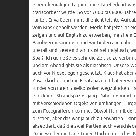
einer ehemaligen Lagune, eine Tafel erklärt wi
transportiert wurde. So vor 7000 bis 8000 Jah
runter. Enya übernimmt di enicht leichte Aufga
vom Kiosk geholt werden. Merle hat jetzt ihr 
zeigen und auf English zu erwerben, meist ein E
Blaubeeren sammeln und wir finden auch über ei
überall sind Beeren dran. Es ist sehr idyllisch, 
Spaß. Ich genieße es sehr die Zeit so zu verbrin
und am Abend gbts sie als Nachtisch. Unsere Wa
auch vor Nieselregen geschützt, Klaus hat aber 
Zusatzkocher und ein Ersatznavi mit hat verwu
Kinder von ihren Spielkonsolen wegzulocken. E
ein kleiner Strandspaziergang. Dabei nehm ich
mit verschiedenen Objektiven umhängen… irgen
zum Fotografieren komme. Obwohl ich mit der Au
bißchen, aber das war ja auch zu erwarten. Dann
akzeptiert, daß die zwei Partien auch verschi
Dann wieder ein Lagerfeuer. Und gemütliches 