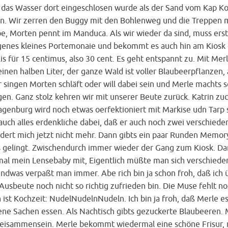
e das Wasser dort eingeschlosen wurde als der Sand vom Kap Ko
ren. Wir zerren den Buggy mit den Bohlenweg und die Treppen m
be, Morten pennt im Manduca. Als wir wieder da sind, muss er
eigenes kleines Portemonaie und bekommt es auch hin am Kiosk
is für 15 centimus, also 30 cent. Es geht entspannt zu. Mit Mer
nen halben Liter, der ganze Wald ist voller Blaubeerpflanzen, 
wir singen Morten schläft oder will dabei sein und Merle machts s
gen. Ganz stolz kehren wir mit unserer Beute zurück. Katrin zuc
genburg wird noch etwas oerfektioniert mit Markise udn Tarp 
auch alles erdenkliche dabei, daß er auch noch zwei verschiede
ndert mich jetzt nicht mehr. Dann gibts ein paar Runden Memor
s gelingt. Zwischendurch immer wieder der Gang zum Kiosk. D
 mal mein Lensebaby mit, Eigentlich müßte man sich verschied
dwas verpaßt man immer. Abe rich bin ja schon froh, daß ich 
sbeute noch nicht so richtig zufrieden bin. Die Muse fehlt no
 ist Kochzeit: NudelNudelnNudeln. Ich bin ja froh, daß Merle e
edene Sachen essen. Als Nachtisch gibts gezuckerte Blaubeere
Beisammensein. Merle bekommt wiedermal eine schöne Frisur