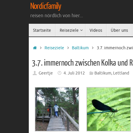
Zum
Nordicfamily
Inhalt
reisen nördlich von hier...
springen
Zum
Startseite
Reiseziele
Videos
Über uns
Inhalt
springen
Startseite
Reiseziele
Baltikum
3.7. immernoch zwi
3.7. immernoch zwischen Kolka und R
Geertje
4. Juli 2012
Baltikum
,
Lettland