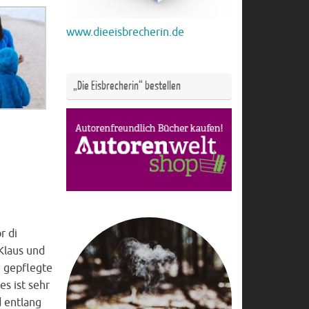
www.dieeisbrecherin.de
„Die Eisbrecherin“ bestellen
r di
 Klaus und
e gepflegte
s ist sehr
d entlang