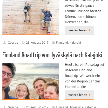
etwas für die ganze
Familie. Mit den breiten
Dünen, den schönen
Holzstegen, die…
weiter lesen
Geertje
23. August 2017
Finnland
,
Kalajoki
Finnland Roadtrip von Jyväskylä nach Kalajoki
Heute ist ein Reisetag auf
unserem Finnland
Roadtrip. Wir wechseln
von der Region Central
Finland an die…
weiter lesen
Geertje
20. August 2017
Finnland
,
Jyväskylä
,
Kalajoki