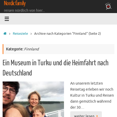
Nordicfamily
Zum
Inhalt
reisen nördlich von hier...
springen
Startseite
Reiseziele
Archive nach Kategorien "Finnland"
(Seite 2)
Kategorie:
Finnland
Ein Museum in Turku und die Heimfahrt nach
Deutschland
An unserem letzten
Reisetag erleben wir noch
Kultur in Turku und Reisen
dann gemütlich während
der 30…
weiter lesen