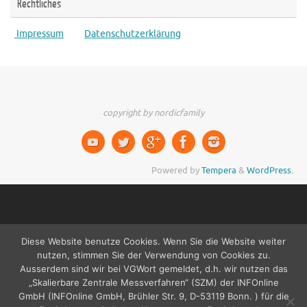
Rechtliches
Impressum
Datenschutzerklärung
copyright by nordicfamily
Powered by
Tempera
&
WordPress.
Diese Website benutze Cookies. Wenn Sie die Website weiter
nutzen, stimmen Sie der Verwendung von Cookies zu.
Ausserdem sind wir bei VGWort gemeldet, d.h. wir nutzen das
„Skalierbare Zentrale Messverfahren“ (SZM) der INFOnline
GmbH (INFOnline GmbH, Brühler Str. 9, D-53119 Bonn. ) für die