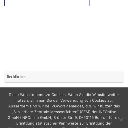
Rechtliches
Impressum
Datenschutzerklärung
Diese Website benutze Cookies. Wenn Sie die Website weiter
nutzen, stimmen Sie der Verwendung von Cookies zu.
Ausserdem sind wir bei VGWort gemeldet, d.h. wir nutzen das
„Skalierbare Zentrale Messverfahren“ (SZM) der INFOnline
GmbH (INFOnline GmbH, Brühler Str. 9, D-53119 Bonn. ) für die
copyright by nordicfamily
Ermittlung statistischer Kennwerte zur Ermittlung der