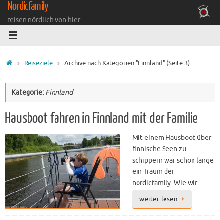
Nordicfamily
Zum
Inhalt
reisen nördlich von hier...
springen
Startseite
Reiseziele
Archive nach Kategorien "Finnland"
(Seite 3)
Kategorie:
Finnland
Hausboot fahren in Finnland mit der Familie
Mit einem Hausboot über
finnische Seen zu
schippern war schon lange
ein Traum der
nordicfamily. Wie wir…
weiter lesen