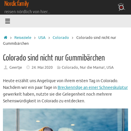
Nordicfamily
Zum
Inhalt
reisen nördlich von hier...
springen
Startseite
Reiseziele
USA
Colorado
Colorado sind nicht nur
Gummibärchen
Colorado sind nicht nur Gummibärchen
Geertje
24. Mai 2020
Colorado
,
Nur die Mama!
,
USA
Heute erzählt uns Angelique von ihrem ersten Tag in Colorado.
Nachdem wir ein paar Tage in
Breckenridge an einer Schneeskulptur
gewerkelt haben, nutzte sie die Gelegenheit noch mehrere
Sehenswürdigkeit in Colorado zu entdecken.