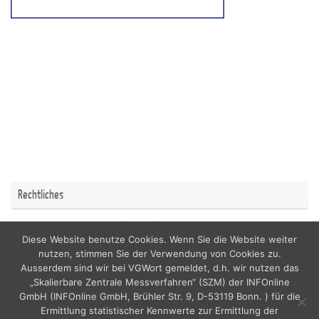
Rechtliches
Impressum
Datenschutzerklärung
Diese Website benutze Cookies. Wenn Sie die Website weiter
nutzen, stimmen Sie der Verwendung von Cookies zu.
Ausserdem sind wir bei VGWort gemeldet, d.h. wir nutzen das
„Skalierbare Zentrale Messverfahren“ (SZM) der INFOnline
GmbH (INFOnline GmbH, Brühler Str. 9, D-53119 Bonn. ) für die
copyright by nordicfamily
Ermittlung statistischer Kennwerte zur Ermittlung der