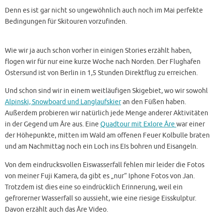
Denn es ist gar nicht so ungewöhnlich auch noch im Mai perfekte
Bedingungen für Skitouren vorzufinden.
Wie wir ja auch schon vorher in einigen Stories erzählt haben,
flogen wir für nur eine kurze Woche nach Norden. Der Flughafen
Östersund ist von Berlin in 1,5 Stunden Direktflug zu erreichen.
Und schon sind wir in einem weitläufigen Skigebiet, wo wir sowohl
Alpinski, Snowboard und Langlaufskier
an den Füßen haben.
Außerdem probieren wir natürlich jede Menge anderer Aktivitäten
in der Gegend um Åre aus. Eine
Quadtour mit Exlore Åre
war einer
der Höhepunkte, mitten im Wald am offenen Feuer Kolbulle braten
und am Nachmittag noch ein Loch ins EIs bohren und Eisangeln.
Von dem eindrucksvollen Eiswasserfall fehlen mir leider die Fotos
von meiner Fuji Kamera, da gibt es „nur“ Iphone Fotos von Jan.
Trotzdem ist dies eine so eindrücklich Erinnerung, weil ein
gefrorerner Wasserfall so aussieht, wie eine riesige Eisskulptur.
Davon erzählt auch das Åre Video.