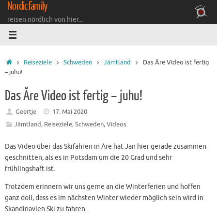
Nordicfamily
Zum
Inhalt
reisen nördlich von hier...
springen
Startseite
Reiseziele
Schweden
Jämtland
Das Åre Video ist fertig
– juhu!
Das Åre Video ist fertig – juhu!
Geertje
17. Mai 2020
Jämtland
,
Reiseziele
,
Schweden
,
Videos
Das Video über das Skifahren in Åre hat Jan hier gerade zusammen
geschnitten, als es in Potsdam um die 20 Grad und sehr
frühlingshaft ist.
Trotzdem erinnern wir uns gerne an die Winterferien und hoffen
ganz doll, dass es im nächsten Winter wieder möglich sein wird in
Skandinavien Ski zu fahren.