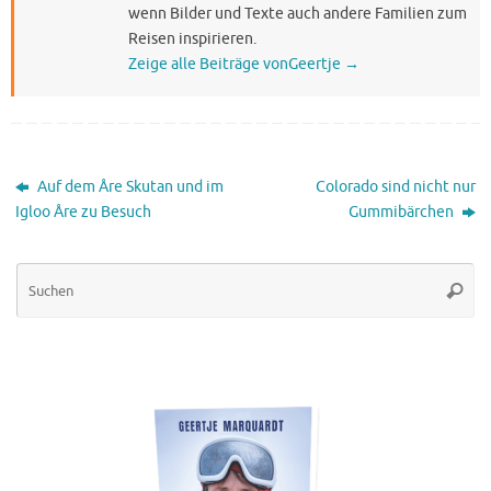
wenn Bilder und Texte auch andere Familien zum
Reisen inspirieren.
Zeige alle Beiträge vonGeertje
→
Auf dem Åre Skutan und im
Colorado sind nicht nur
Igloo Åre zu Besuch
Gummibärchen
Su
Suche
na