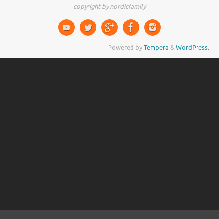
copyright by nordicfamily
Powered by
Tempera
&
WordPress.