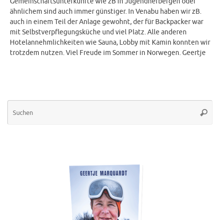
Gemeinschaftsunterkünfte wie zB in Jugendherbergen oder
ähnlichem sind auch immer günstiger. In Venabu haben wir zB.
auch in einem Teil der Anlage gewohnt, der für Backpacker war
mit Selbstverpflegungsküche und viel Platz. Alle anderen
Hotelannehmlichkeiten wie Sauna, Lobby mit Kamin konnten wir
trotzdem nutzen. Viel Freude im Sommer in Norwegen. Geertje
Su
Suche
na