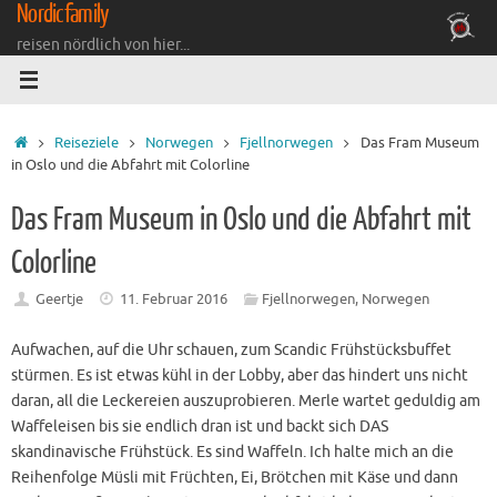
Nordicfamily
Zum
Inhalt
reisen nördlich von hier...
springen
Startseite
Reiseziele
Norwegen
Fjellnorwegen
Das Fram Museum
in Oslo und die Abfahrt mit Colorline
Das Fram Museum in Oslo und die Abfahrt mit
Colorline
Geertje
11. Februar 2016
Fjellnorwegen
,
Norwegen
Aufwachen, auf die Uhr schauen, zum Scandic Frühstücksbuffet
stürmen. Es ist etwas kühl in der Lobby, aber das hindert uns nicht
daran, all die Leckereien auszuprobieren. Merle wartet geduldig am
Waffeleisen bis sie endlich dran ist und backt sich DAS
skandinavische Frühstück. Es sind Waffeln. Ich halte mich an die
Reihenfolge Müsli mit Früchten, Ei, Brötchen mit Käse und dann