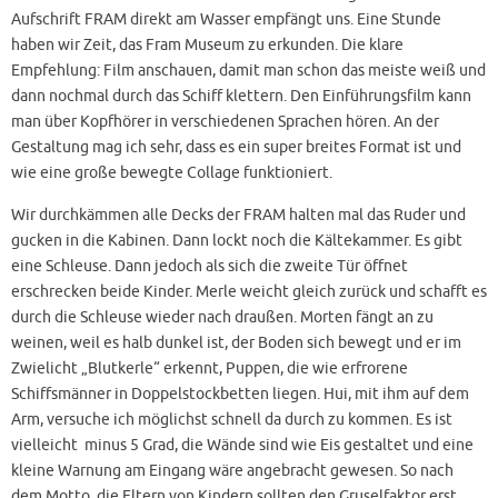
Aufschrift FRAM direkt am Wasser empfängt uns. Eine Stunde
haben wir Zeit, das Fram Museum zu erkunden. Die klare
Empfehlung: Film anschauen, damit man schon das meiste weiß und
dann nochmal durch das Schiff klettern. Den Einführungsfilm kann
man über Kopfhörer in verschiedenen Sprachen hören. An der
Gestaltung mag ich sehr, dass es ein super breites Format ist und
wie eine große bewegte Collage funktioniert.
Wir durchkämmen alle Decks der FRAM halten mal das Ruder und
gucken in die Kabinen. Dann lockt noch die Kältekammer. Es gibt
eine Schleuse. Dann jedoch als sich die zweite Tür öffnet
erschrecken beide Kinder. Merle weicht gleich zurück und schafft es
durch die Schleuse wieder nach draußen. Morten fängt an zu
weinen, weil es halb dunkel ist, der Boden sich bewegt und er im
Zwielicht „Blutkerle“ erkennt, Puppen, die wie erfrorene
Schiffsmänner in Doppelstockbetten liegen. Hui, mit ihm auf dem
Arm, versuche ich möglichst schnell da durch zu kommen. Es ist
vielleicht minus 5 Grad, die Wände sind wie Eis gestaltet und eine
kleine Warnung am Eingang wäre angebracht gewesen. So nach
dem Motto, die Eltern von Kindern sollten den Gruselfaktor erst