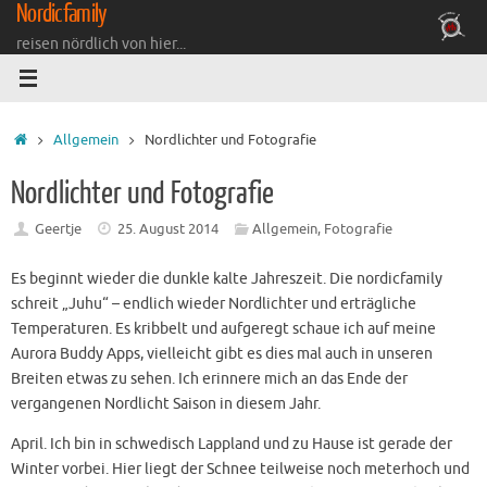
Nordicfamily
Zum
Inhalt
reisen nördlich von hier...
springen
Startseite
Allgemein
Nordlichter und Fotografie
Nordlichter und Fotografie
Geertje
25. August 2014
Allgemein
,
Fotografie
Es beginnt wieder die dunkle kalte Jahreszeit. Die nordicfamily
schreit „Juhu“ – endlich wieder Nordlichter und erträgliche
Temperaturen. Es kribbelt und aufgeregt schaue ich auf meine
Aurora Buddy Apps, vielleicht gibt es dies mal auch in unseren
Breiten etwas zu sehen. Ich erinnere mich an das Ende der
vergangenen Nordlicht Saison in diesem Jahr.
April. Ich bin in schwedisch Lappland und zu Hause ist gerade der
Winter vorbei. Hier liegt der Schnee teilweise noch meterhoch und