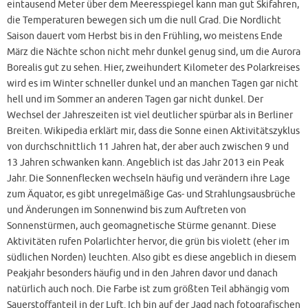
eintausend Meter über dem Meeresspiegel kann man gut Skifahren,
die Temperaturen bewegen sich um die null Grad. Die Nordlicht
Saison dauert vom Herbst bis in den Frühling, wo meistens Ende
März die Nächte schon nicht mehr dunkel genug sind, um die Aurora
Borealis gut zu sehen. Hier, zweihundert Kilometer des Polarkreises
wird es im Winter schneller dunkel und an manchen Tagen gar nicht
hell und im Sommer an anderen Tagen gar nicht dunkel. Der
Wechsel der Jahreszeiten ist viel deutlicher spürbar als in Berliner
Breiten. Wikipedia erklärt mir, dass die Sonne einen Aktivitätszyklus
von durchschnittlich 11 Jahren hat, der aber auch zwischen 9 und
13 Jahren schwanken kann. Angeblich ist das Jahr 2013 ein Peak
Jahr. Die Sonnenflecken wechseln häufig und verändern ihre Lage
zum Äquator, es gibt unregelmäßige Gas- und Strahlungsausbrüche
und Änderungen im Sonnenwind bis zum Auftreten von
Sonnenstürmen, auch geomagnetische Stürme genannt. Diese
Aktivitäten rufen Polarlichter hervor, die grün bis violett (eher im
südlichen Norden) leuchten. Also gibt es diese angeblich in diesem
Peakjahr besonders häufig und in den Jahren davor und danach
natürlich auch noch. Die Farbe ist zum größten Teil abhängig vom
Sauerstoffanteil in der Luft. Ich bin auf der Jagd nach fotografischen