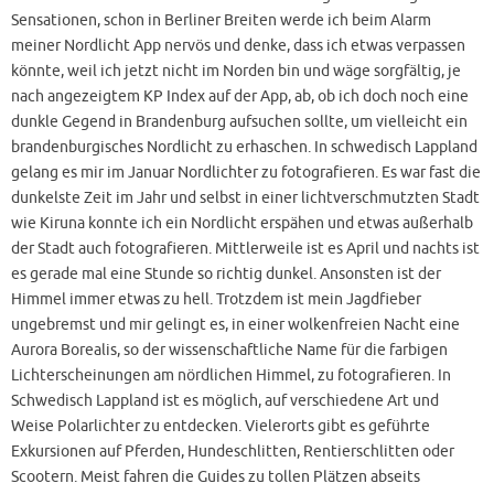
Sensationen, schon in Berliner Breiten werde ich beim Alarm
meiner Nordlicht App nervös und denke, dass ich etwas verpassen
könnte, weil ich jetzt nicht im Norden bin und wäge sorgfältig, je
nach angezeigtem KP Index auf der App, ab, ob ich doch noch eine
dunkle Gegend in Brandenburg aufsuchen sollte, um vielleicht ein
brandenburgisches Nordlicht zu erhaschen. In schwedisch Lappland
gelang es mir im Januar Nordlichter zu fotografieren. Es war fast die
dunkelste Zeit im Jahr und selbst in einer lichtverschmutzten Stadt
wie Kiruna konnte ich ein Nordlicht erspähen und etwas außerhalb
der Stadt auch fotografieren. Mittlerweile ist es April und nachts ist
es gerade mal eine Stunde so richtig dunkel. Ansonsten ist der
Himmel immer etwas zu hell. Trotzdem ist mein Jagdfieber
ungebremst und mir gelingt es, in einer wolkenfreien Nacht eine
Aurora Borealis, so der wissenschaftliche Name für die farbigen
Lichterscheinungen am nördlichen Himmel, zu fotografieren. In
Schwedisch Lappland ist es möglich, auf verschiedene Art und
Weise Polarlichter zu entdecken. Vielerorts gibt es geführte
Exkursionen auf Pferden, Hundeschlitten, Rentierschlitten oder
Scootern. Meist fahren die Guides zu tollen Plätzen abseits