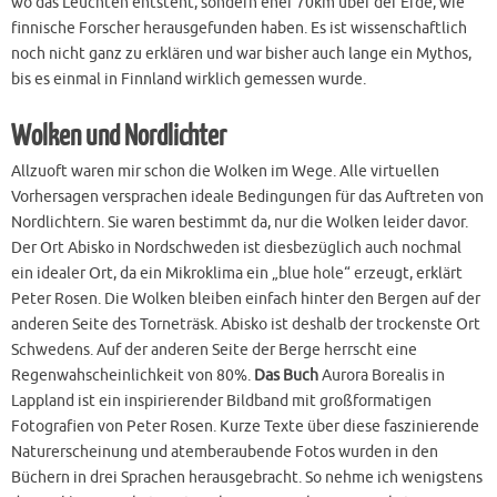
wo das Leuchten entsteht, sondern eher 70km über der Erde, wie
finnische Forscher herausgefunden haben. Es ist wissenschaftlich
noch nicht ganz zu erklären und war bisher auch lange ein Mythos,
bis es einmal in Finnland wirklich gemessen wurde.
Wolken und Nordlichter
Allzuoft waren mir schon die Wolken im Wege. Alle virtuellen
Vorhersagen versprachen ideale Bedingungen für das Auftreten von
Nordlichtern. Sie waren bestimmt da, nur die Wolken leider davor.
Der Ort Abisko in Nordschweden ist diesbezüglich auch nochmal
ein idealer Ort, da ein Mikroklima ein „blue hole“ erzeugt, erklärt
Peter Rosen. Die Wolken bleiben einfach hinter den Bergen auf der
anderen Seite des Torneträsk. Abisko ist deshalb der trockenste Ort
Schwedens. Auf der anderen Seite der Berge herrscht eine
Regenwahscheinlichkeit von 80%.
Das Buch
Aurora Borealis in
Lappland ist ein inspirierender Bildband mit großformatigen
Fotografien von Peter Rosen. Kurze Texte über diese faszinierende
Naturerscheinung und atemberaubende Fotos wurden in den
Büchern in drei Sprachen herausgebracht. So nehme ich wenigstens