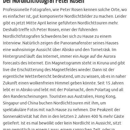
Der Nordlichtfotograf Peter Rosèn
Professionelle Fotografen, wie Peter Rosen kennen solche Orte, wo
es einfacher ist, gut komponierte Nordlichtbilder zu machen. Leider
gibt es jetzt Mitte April keine geführten Nordlichttouren mehr.
Deshalb treffe ich Peter Rosen, einer der führenden
Nordlichtfotografen Schwedens bei sich zu Hause zu einem
Interview. Natürlich zeigen die Panoramafenster seines Hauses
eine wahnsinnige Aussicht über Abisko und den Torneträsk. Im
Hintergrund läuft das Internet, immer ein Auge auf die Aurora
forecasts des Internet. Ein Magnetogramm steht in Kiruna und gibt
live die Erschütterung des Magnetfeldes wieder. Dann ist der
eigentliche Wetterbericht bedeutend, um zu wissen, ob es in naher
Zukunft einen wolkenfreien Himmel geben könnte. Seit 15 Jahren
lebt er in Abisko und lebt mit der Polarnacht, dem Polartag und all
den Randerscheinungen. Touristen aus Australien, Hong Kong,
Singapur und China buchen Nordlichttouren mit ihm, um
spektakuläre Fotos mit nach Hause zu nehmen. Die Peakzeit der
Sonnenaktivität hat ihm in den letzten 2 Jahren 400 % mehr Gäste
geliefert. Ist es mal bewölkt oder kein Nordlicht in Aussicht, sitzt
man gemütlich in einem Lavvu, einem samischen Zelt, oder in