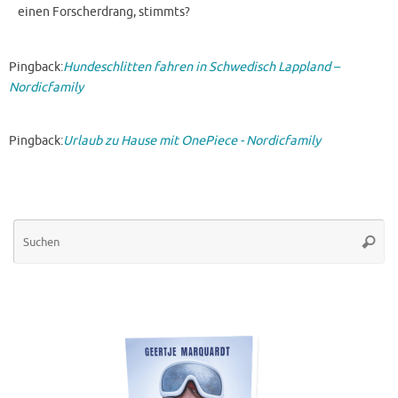
einen Forscherdrang, stimmts?
Pingback:
Hundeschlitten fahren in Schwedisch Lappland –
Nordicfamily
Pingback:
Urlaub zu Hause mit OnePiece - Nordicfamily
Su
Suche
na