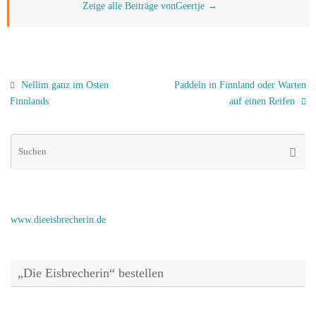
Zeige alle Beiträge vonGeertje
→
Nellim ganz im Osten
Paddeln in Finnland oder Warten
Finnlands
auf einen Reifen
Su
Suche
na
www.dieeisbrecherin.de
„Die Eisbrecherin“ bestellen