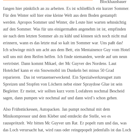
Blockhausbauer
fangen hier pünktlich an zu arbeiten. Es ist schließlich ein kurzer Sommer.
Für den Winter soll hier eine kleine Welt aus dem Boden gestampft
werden. Apropos Sommer und Winter, die Leute hier warten sehnsüchtig
auf den Sommer. Was für uns einigermaßen angenehm ist ist, empfinden
sie nach dem letzten Sommer als zu kühl und können sich noch nicht mal
erinnern, wann es das letzte mal so kalt im Sommer war. Uns paßt das!
Ich schwinge mich um acht aus dem Bett, ein Mentainence Guy vom Hotel
soll uns mit dem Reifen helfen. Ich finde niemanden, werde auf um neun
vertröstet. Dann kommt Mikael, der Mc Guyver des Nordens. Laut
Hotelchef kann er ein Snowmobil im Dunkeln bei minus 50 Grad
reparieren. Das ist vertauenserweckend. Ein Spezialwerkzeugset zum
Spreizen und Stopfen von Löchern nebst einer Spraydose Glue ist sein
Begleiter. Er meint, wir sollten kurz vorm Losfahren nochmal Bescheid
sagen, dann pumpen wir nochmal auf und dann wird’s schon gehen.
Also Frühstückessen, Autopacken. Jan pumpt nochmal mit dem
Minikompressor und dem Kleber und entdeckt die Stelle, wo es
raussprötzelt. Wir bitten Mc Guyver um Rat. Er popelt rum und das, was
das Loch verursacht hat, wird raus oder reingepopelt jedenfalls ist das Loch