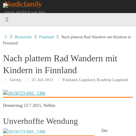
Nordicfamily
Zum
Inhalt
reisen nördlich von hier...
springen
Startseite
Reiseziele
Finnland
Nach plattem Rad Wandern mit Kindern in
Finnland
Nach plattem Rad Wandern mit
Kindern in Finnland
Geertje
25. Juli 2015
Finnland
,
Lappland
,
Roadtrip Lappland
Donnerstag 23.7.2015, Nellim
Unverhoffte Wendung
Die