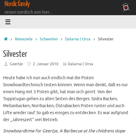
Nordicfamily
Zum
Inhalt
reisen nördlich von hier...
springen
Startseite
Reiseziele
Schweden
Dalarna | Orsa
Silvester
Silvester
Geertje
2. Januar 2010
Dalarna | Orsa
Heute habe ich nun auch endlich mal die Pisten
Snowboardtechnisch testen können. Wenn man denkt, daß es nur
einen Hang mit 3 Pisten gibt, hat man sich geirrt. Von der
Toppstugan gehen zu allen Seiten des Berges: Södra Backen,
Mellanbacken, Norrbacken, Östrabacken Pisten runter und auch
Lifte wieder rauf. So gab es einiges zu entdecken. Es war aufgrund
der „Jahreszeit“ viel Betrieb.
Snowboardtime for Geertje, A Barbecue at the childrens slope