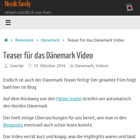
Nordicfamily
Zum
Inhalt
reisen nördlich von hier...
springen
Startseite
Reiseziele
Dänemark
Teaser für das Dänemark Video
Teaser für das Dänemark Video
Geertje
12. Oktober 2016
Dänemark
,
Videos
Endlich ist auch der Dänemark Teaser fertig! Der gesamte Film folgt
bald hier im Blog.
Auf dem Rückweg von den
Färöer Inseln
streifen wir automatisch
den Norden Dänemark.
Der hielt einige Überraschungen für uns bereit, wie man in den
Blogposts
eventuell auch schon lesen konnte.
Das Video verrät kurz und knapp, was die Highlights waren und lässt