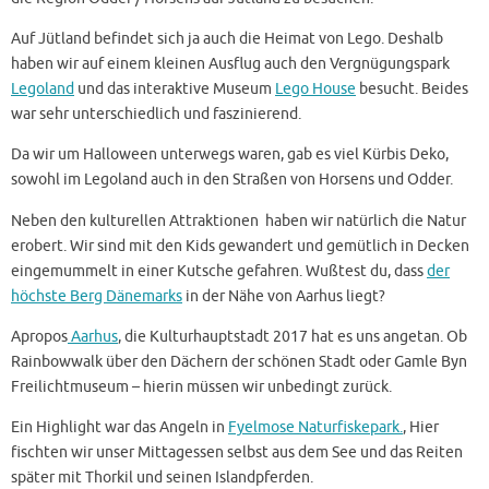
Auf Jütland befindet sich ja auch die Heimat von Lego. Deshalb
haben wir auf einem kleinen Ausflug auch den Vergnügungspark
Legoland
und das interaktive Museum
Lego House
besucht. Beides
war sehr unterschiedlich und faszinierend.
Da wir um Halloween unterwegs waren, gab es viel Kürbis Deko,
sowohl im Legoland auch in den Straßen von Horsens und Odder.
Neben den kulturellen Attraktionen haben wir natürlich die Natur
erobert. Wir sind mit den Kids gewandert und gemütlich in Decken
eingemummelt in einer Kutsche gefahren. Wußtest du, dass
der
höchste Berg Dänemarks
in der Nähe von Aarhus liegt?
Apropos
Aarhus
, die Kulturhauptstadt 2017 hat es uns angetan. Ob
Rainbowwalk über den Dächern der schönen Stadt oder Gamle Byn
Freilichtmuseum – hierin müssen wir unbedingt zurück.
Ein Highlight war das Angeln in
Fyelmose Naturfiskepark.
, Hier
fischten wir unser Mittagessen selbst aus dem See und das Reiten
später mit Thorkil und seinen Islandpferden.