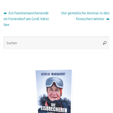
Ein Familienwochenende
Die gemütliche Anreise in den
im Feriendorf am Groß Väter
finnischen Winter
See
Su
Suche
na