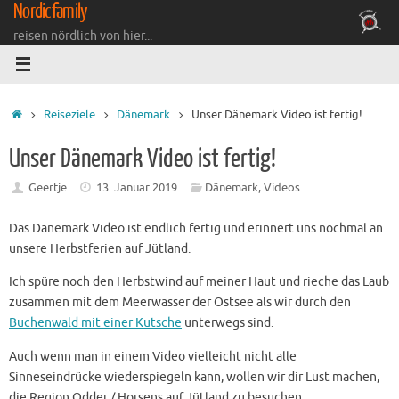
Nordicfamily
Zum
Inhalt
reisen nördlich von hier...
springen
Startseite
Reiseziele
Dänemark
Unser Dänemark Video ist fertig!
Unser Dänemark Video ist fertig!
Geertje
13. Januar 2019
Dänemark
,
Videos
Das Dänemark Video ist endlich fertig und erinnert uns nochmal an
unsere Herbstferien auf Jütland.
Ich spüre noch den Herbstwind auf meiner Haut und rieche das Laub
zusammen mit dem Meerwasser der Ostsee als wir durch den
Buchenwald mit einer Kutsche
unterwegs sind.
Auch wenn man in einem Video vielleicht nicht alle
Sinneseindrücke wiederspiegeln kann, wollen wir dir Lust machen,
die Region Odder / Horsens auf Jütland zu besuchen.