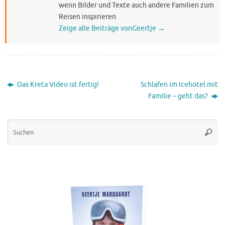
wenn Bilder und Texte auch andere Familien zum
Reisen inspirieren.
Zeige alle Beiträge vonGeertje
→
Das Kreta Video ist fertig!
Schlafen im Icehotel mit
Familie – geht das?
Su
Suche
na