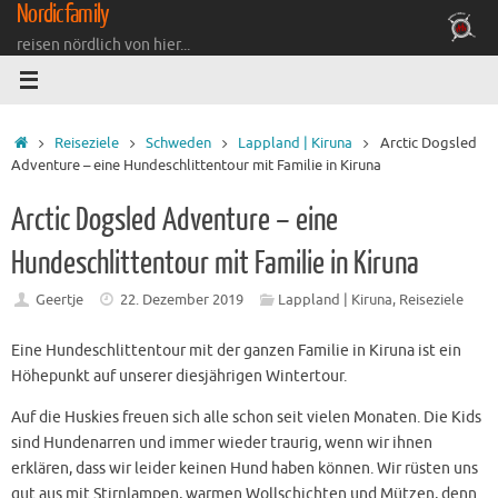
Nordicfamily
Zum
Inhalt
reisen nördlich von hier...
springen
Startseite
Reiseziele
Schweden
Lappland | Kiruna
Arctic Dogsled
Adventure – eine Hundeschlittentour mit Familie in Kiruna
Arctic Dogsled Adventure – eine
Hundeschlittentour mit Familie in Kiruna
Geertje
22. Dezember 2019
Lappland | Kiruna
,
Reiseziele
Eine Hundeschlittentour mit der ganzen Familie in Kiruna ist ein
Höhepunkt auf unserer diesjährigen Wintertour.
Auf die Huskies freuen sich alle schon seit vielen Monaten. Die Kids
sind Hundenarren und immer wieder traurig, wenn wir ihnen
erklären, dass wir leider keinen Hund haben können. Wir rüsten uns
gut aus mit Stirnlampen, warmen Wollschichten und Mützen, denn