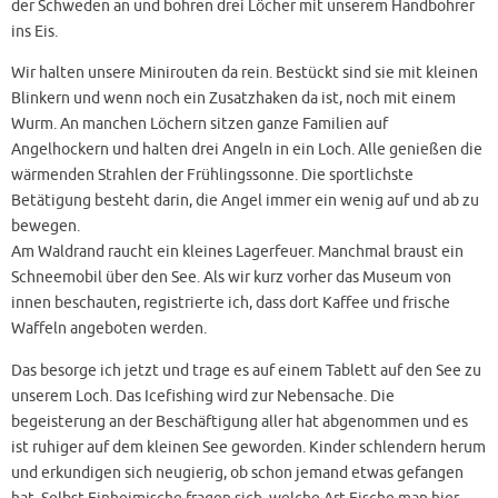
der Schweden an und bohren drei Löcher mit unserem Handbohrer
ins Eis.
Wir halten unsere Minirouten da rein. Bestückt sind sie mit kleinen
Blinkern und wenn noch ein Zusatzhaken da ist, noch mit einem
Wurm. An manchen Löchern sitzen ganze Familien auf
Angelhockern und halten drei Angeln in ein Loch. Alle genießen die
wärmenden Strahlen der Frühlingssonne. Die sportlichste
Betätigung besteht darin, die Angel immer ein wenig auf und ab zu
bewegen.
Am Waldrand raucht ein kleines Lagerfeuer. Manchmal braust ein
Schneemobil über den See. Als wir kurz vorher das Museum von
innen beschauten, registrierte ich, dass dort Kaffee und frische
Waffeln angeboten werden.
Das besorge ich jetzt und trage es auf einem Tablett auf den See zu
unserem Loch. Das Icefishing wird zur Nebensache. Die
begeisterung an der Beschäftigung aller hat abgenommen und es
ist ruhiger auf dem kleinen See geworden. Kinder schlendern herum
und erkundigen sich neugierig, ob schon jemand etwas gefangen
hat. Selbst Einheimische fragen sich, welche Art Fische man hier