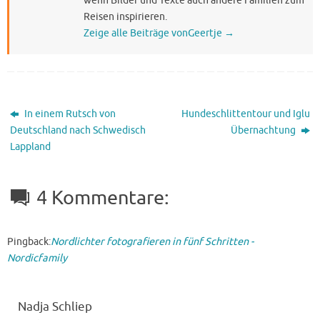
wenn Bilder und Texte auch andere Familien zum
Reisen inspirieren.
Zeige alle Beiträge vonGeertje
→
In einem Rutsch von
Hundeschlittentour und Iglu
Deutschland nach Schwedisch
Übernachtung
Lappland
4 Kommentare:
Pingback:
Nordlichter fotografieren in fünf Schritten -
Nordicfamily
Nadja Schliep