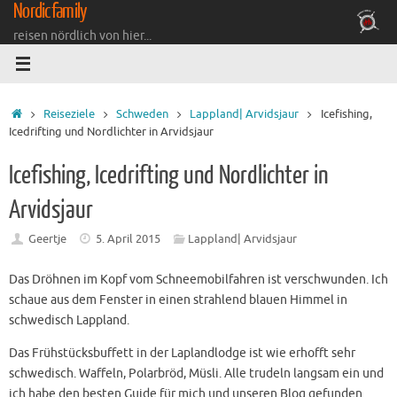
Nordicfamily
Zum
Inhalt
reisen nördlich von hier...
springen
Startseite
Reiseziele
Schweden
Lappland| Arvidsjaur
Icefishing,
Icedrifting und Nordlichter in Arvidsjaur
Icefishing, Icedrifting und Nordlichter in
Arvidsjaur
Geertje
5. April 2015
Lappland| Arvidsjaur
Das Dröhnen im Kopf vom Schneemobilfahren ist verschwunden. Ich
schaue aus dem Fenster in einen strahlend blauen Himmel in
schwedisch Lappland.
Das Frühstücksbuffett in der Laplandlodge ist wie erhofft sehr
schwedisch. Waffeln, Polarbröd, Müsli. Alle trudeln langsam ein und
ich habe den besten Guide für mich und unseren Blog gefunden.