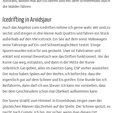
Autofans, wollen mal auf Eis fahren und mit dem Schneemobil durch
die Wälder fahren.
Icedrifting in Arvidsjaur
Auch das Angebot zum Icedriften nehme ich gerne wahr. Wir sind zu
sechst und steigen in drei kleine Audi Quattro und fahren ein Stück
außerhalb auf den VW Icetrack. Ein See auf dem sonst Volkswagen
seine Fahrzeige auf Eis- und Schneetauglichkeit testet. Einige
Spuren wurden extra für uns geräumt. Uwe ist Fahrtrainer und
erklärt erst einmal theoretisch wie das Driften funktioniert. Vor der
Kurve Gas weg, entlasten, und dann in der Mitte der Kurve
ordentlich Gas geben, alles im zweiten Gang. ESP vorher ausstellen.
Die Autos haben Spikes auf den Reifen, ich befürchte, dass die
eigentlich gut auf dem Schnee und Eis greifen. Eine Runde bin ich
Beifahrerin, dann darf ich ans Steuer. Ich kann mir vorstellen, dass
bei dem Geschleudere schon mal Übelkeit aufkommen kann.
Die Sonne strahlt vom Himmel. In Einzelshows zeigen zwei der
glücklichen Männer das Drehen auf der Stelle. Der Schnee spritzt, es
riecht nach Gummi. Ich bin mir sicher, wenn man diesen Ort