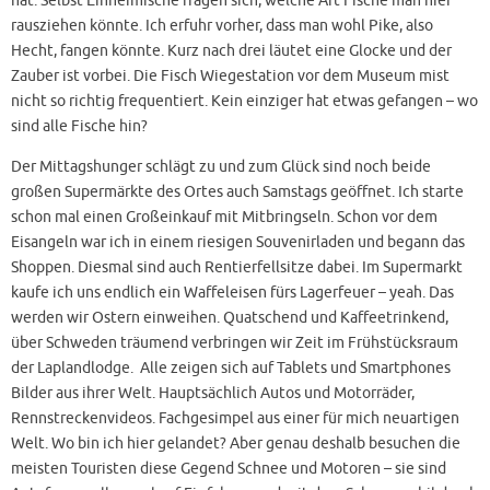
rausziehen könnte. Ich erfuhr vorher, dass man wohl Pike, also
Hecht, fangen könnte. Kurz nach drei läutet eine Glocke und der
Zauber ist vorbei. Die Fisch Wiegestation vor dem Museum mist
nicht so richtig frequentiert. Kein einziger hat etwas gefangen – wo
sind alle Fische hin?
Der Mittagshunger schlägt zu und zum Glück sind noch beide
großen Supermärkte des Ortes auch Samstags geöffnet. Ich starte
schon mal einen Großeinkauf mit Mitbringseln. Schon vor dem
Eisangeln war ich in einem riesigen Souvenirladen und begann das
Shoppen. Diesmal sind auch Rentierfellsitze dabei. Im Supermarkt
kaufe ich uns endlich ein Waffeleisen fürs Lagerfeuer – yeah. Das
werden wir Ostern einweihen. Quatschend und Kaffeetrinkend,
über Schweden träumend verbringen wir Zeit im Frühstücksraum
der Laplandlodge. Alle zeigen sich auf Tablets und Smartphones
Bilder aus ihrer Welt. Hauptsächlich Autos und Motorräder,
Rennstreckenvideos. Fachgesimpel aus einer für mich neuartigen
Welt. Wo bin ich hier gelandet? Aber genau deshalb besuchen die
meisten Touristen diese Gegend Schnee und Motoren – sie sind