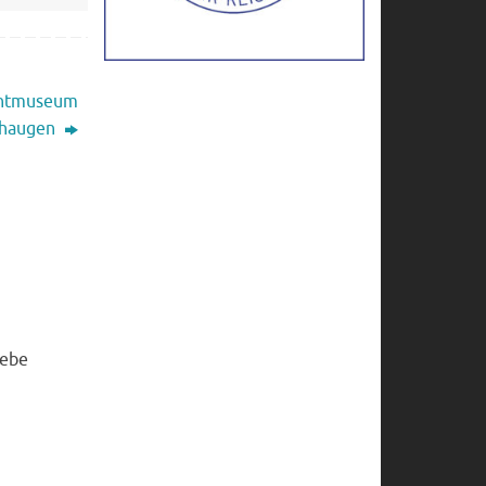
ichtmuseum
haugen
iebe