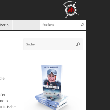
Suche nach:
cherin
Suchen
Suche
Suchen
nach:
die
afen
einem
ristische