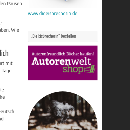
 den Pausen
www.dieeisbrecherin.de
e
haben. Wie
„Die Eisbrecherin“ bestellen
lich
irt mit
e Tage.
ie
che
Deutsch-
nd