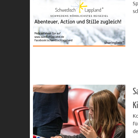
Sp
sc
S
K
Ko
fü
de