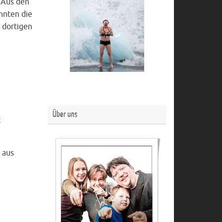
 Aus den
nnten die
 dortigen
Über uns
t
 aus