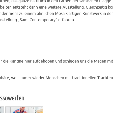
rden, das ganze natürlich in den Farben der samischen Flagge.
beiten entsteht dann eine weitere Ausstellung. Gleichzeitig ko
nder mehr zu einem ähnlichen Mosaik artigen Kunstwerk in der
sstellung „Sami Contemporary“ erfahren.
ür die Kantine hier aufgehoben und schlugen uns die Mägen mi
äre, weil immer wieder Menschen mit traditionellen Trachten
Lassowerfen