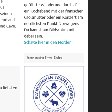
ne
geführte Wanderung durchs Fjäll,
aus
ein Kochabend mit der finnischen
 seinen
Großmutter oder ein Konzert am
nend auch
nördlichsten Punkt Norwegens –
und Cave.
Du kannst am Bildschirm mit
dabei sein.
Schalte hier in den Norden
Scandinavian Travel Codex
m liebsten