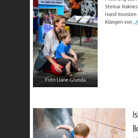
Steinar Raknes
Hand mussten 
Klängen von
„A
Foto Liane Grunda
I
B