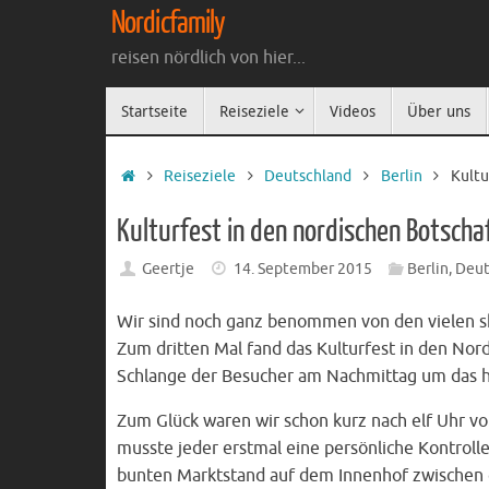
Zum
Nordicfamily
Inhalt
reisen nördlich von hier...
springen
Zum
Startseite
Reiseziele
Videos
Über uns
Inhalt
springen
Startseite
Reiseziele
Deutschland
Berlin
Kultu
Kulturfest in den nordischen Botschaf
Geertje
14. September 2015
Berlin
,
Deut
Wir sind noch ganz benommen von den vielen sk
Zum dritten Mal fand das Kulturfest in den Nor
Schlange der Besucher am Nachmittag um das 
Zum Glück waren wir schon kurz nach elf Uhr v
musste jeder erstmal eine persönliche Kontroll
bunten Marktstand auf dem Innenhof zwischen d