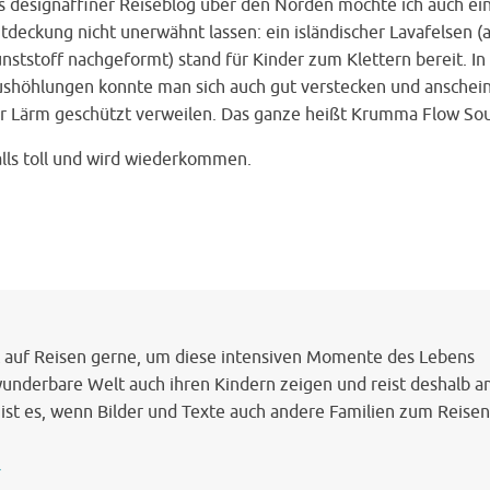
s designaffiner Reiseblog über den Norden möchte ich auch ei
tdeckung nicht unerwähnt lassen: ein isländischer Lavafelsen (
nststoff nachgeformt) stand für Kinder zum Klettern bereit. In
shöhlungen konnte man sich auch gut verstecken und anschei
r Lärm geschützt verweilen. Das ganze heißt Krumma Flow So
alls toll und wird wiederkommen.
rt auf Reisen gerne, um diese intensiven Momente des Lebens
wunderbare Welt auch ihren Kindern zeigen und reist deshalb a
 ist es, wenn Bilder und Texte auch andere Familien zum Reisen
→