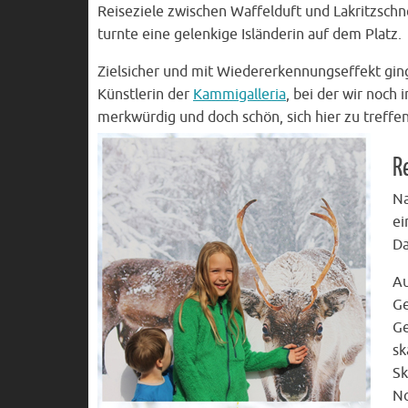
Reiseziele zwischen Waffelduft und Lakritzschn
turnte eine gelenkige Isländerin auf dem Platz.
Zielsicher und mit Wiedererkennungseffekt ging
Künstlerin der
Kammigalleria
, bei der wir noch
merkwürdig und doch schön, sich hier zu treffen
R
Na
ei
Da
Au
Ge
Ge
sk
Sk
No