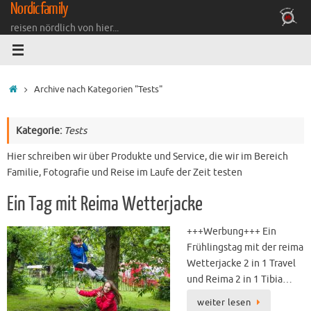
Nordicfamily
Zum
Inhalt
reisen nördlich von hier...
springen
Startseite
Archive nach Kategorien "Tests"
Kategorie:
Tests
Hier schreiben wir über Produkte und Service, die wir im Bereich
Familie, Fotografie und Reise im Laufe der Zeit testen
Ein Tag mit Reima Wetterjacke
+++Werbung+++ Ein
Frühlingstag mit der reima
Wetterjacke 2 in 1 Travel
und Reima 2 in 1 Tibia…
weiter lesen