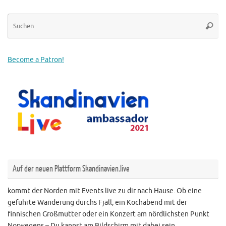
Su
Suche
na
Become a Patron!
Auf der neuen Plattform Skandinavien.live
kommt der Norden mit Events live zu dir nach Hause. Ob eine
geführte Wanderung durchs Fjäll, ein Kochabend mit der
finnischen Großmutter oder ein Konzert am nördlichsten Punkt
Norwegens – Du kannst am Bildschirm mit dabei sein.