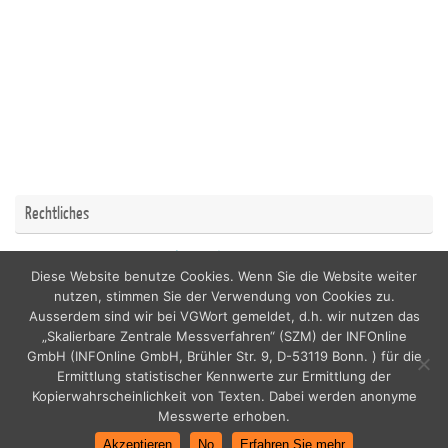
Rechtliches
Impressum
Datenschutzerklärung
Diese Website benutze Cookies. Wenn Sie die Website weiter
nutzen, stimmen Sie der Verwendung von Cookies zu.
Ausserdem sind wir bei VGWort gemeldet, d.h. wir nutzen das
„Skalierbare Zentrale Messverfahren“ (SZM) der INFOnline
GmbH (INFOnline GmbH, Brühler Str. 9, D-53119 Bonn. ) für die
copyright by nordicfamily
Ermittlung statistischer Kennwerte zur Ermittlung der
Kopierwahrscheinlichkeit von Texten. Dabei werden anonyme
Messwerte erhoben.
Akzeptieren
No
Erfahren Sie mehr