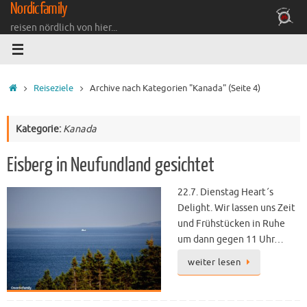
Nordicfamily
Zum
Inhalt
reisen nördlich von hier...
springen
Startseite
Reiseziele
Archive nach Kategorien "Kanada"
(Seite 4)
Kategorie:
Kanada
Eisberg in Neufundland gesichtet
22.7. Dienstag Heart´s
Delight. Wir lassen uns Zeit
und Frühstücken in Ruhe
um dann gegen 11 Uhr…
weiter lesen