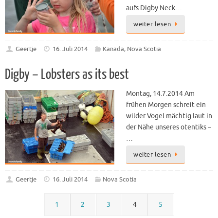
aufs Digby Neck…
weiter lesen
Geertje
16. Juli 2014
Kanada
,
Nova Scotia
Digby – Lobsters as its best
Montag, 14.7.2014 Am
frühen Morgen schreit ein
wilder Vogel mächtig laut in
der Nähe unseres otentiks –
…
weiter lesen
Geertje
16. Juli 2014
Nova Scotia
1
2
3
4
5