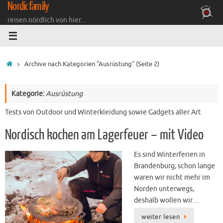
Nordicfamily
Zum
Inhalt
reisen nördlich von hier...
springen
Startseite
Archive nach Kategorien "Ausrüstung"
(Seite 2)
Kategorie:
Ausrüstung
Tests von Outdoor und Winterkleidung sowie Gadgets aller Art
Nordisch kochen am Lagerfeuer – mit Video
Es sind Winterferien in
Brandenburg, schon lange
waren wir nicht mehr im
Norden unterwegs,
deshalb wollen wir…
weiter lesen