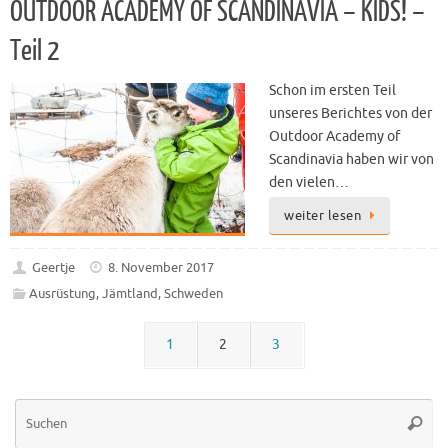
OUTDOOR ACADEMY OF SCANDINAVIA – KIDS! –
Teil 2
Schon im ersten Teil
unseres Berichtes von der
Outdoor Academy of
Scandinavia haben wir von
den vielen…
weiter lesen
Geertje
8. November 2017
Ausrüstung
,
Jämtland
,
Schweden
1
2
3
Su
Suche
na